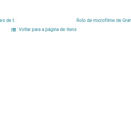
Vilma Guimarães Rosa – abertura do Museu – Dois senhores de terno se cumprimentando
Voltar para a página de itens