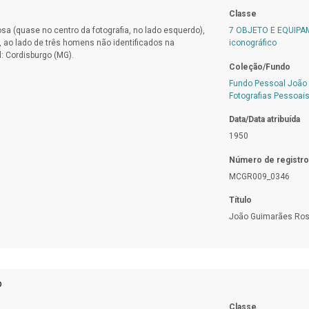
Classe
a (quase no centro da fotografia, no lado esquerdo),
7 OBJETO E EQUIP
, ao lado de três homens não identificados na
iconográfico
: Cordisburgo (MG).
Coleção/Fundo
Fundo Pessoal João
Fotografias Pessoai
Data/Data atribuída
1950
Número de registro
MCGR009_0346
Título
João Guimarães Ros
o
Classe