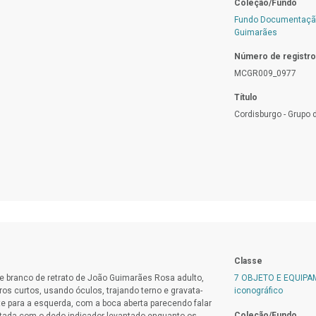
Coleção/Fundo
Fundo Documentação
Guimarães
Número de registro
MCGR009_0977
Título
Cordisburgo - Grupo 
Classe
 e branco de retrato de João Guimarães Rosa adulto,
7 OBJETO E EQUIP
os curtos, usando óculos, trajando terno e gravata-
iconográfico
te para a esquerda, com a boca aberta parecendo falar
Coleção/Fundo