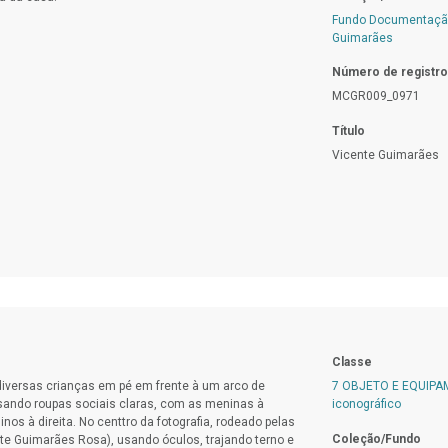
Fundo Documentação
Guimarães
Número de registro
MCGR009_0971
Título
Vicente Guimarães
Classe
 diversas crianças em pé em frente à um arco de
7 OBJETO E EQUIP
sando roupas sociais claras, com as meninas à
iconográfico
nos à direita. No centtro da fotografia, rodeado pelas
Coleção/Fundo
e Guimarães Rosa), usando óculos, trajando terno e