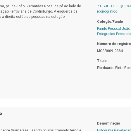
osa, pai de João Guimarães Rosa, de pé ao lado de
7 OBJETO E EQUIP
tação Ferroviária de Cordisburgo. À esquerda da
iconográfico
e à direita estão as pessoas na estação.
Coleção/Fundo
Fundo Pessoal João
Fotografias Pessoai
Número de registro
MCGR009_0384
Título
Florduardo Pinto Ros
ho
Denominação
Vicente Guimarães usando óculos, trajando terno e
Fotografia (revelação