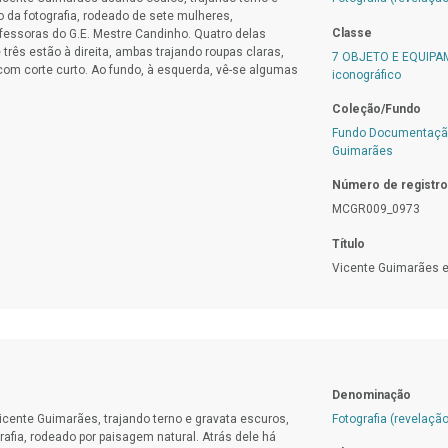
 da fotografia, rodeado de sete mulheres,
Classe
fessoras do G.E. Mestre Candinho. Quatro delas
 três estão à direita, ambas trajando roupas claras,
7 OBJETO E EQUIP
om corte curto. Ao fundo, à esquerda, vê-se algumas
iconográfico
Coleção/Fundo
Fundo Documentação
Guimarães
Número de registro
MCGR009_0973
Título
Vicente Guimarães e
Denominação
icente Guimarães, trajando terno e gravata escuros,
Fotografia (revelação
afia, rodeado por paisagem natural. Atrás dele há