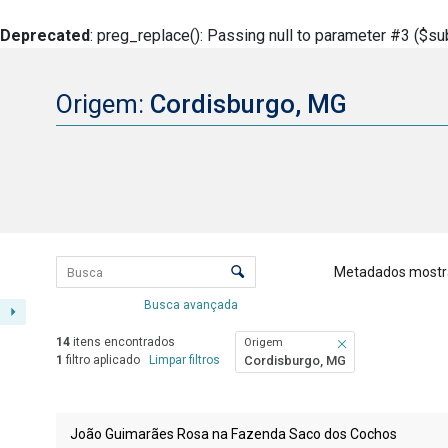
Deprecated
: preg_replace(): Passing null to parameter #3 ($sub
Origem:
Cordisburgo, MG
Lista de itens
Controle de ordenação e visualizaçã
Metadados mostr
Busca avançada
14
itens encontrados
Origem
1
filtro aplicado
Limpar filtros
Cordisburgo, MG
Resultados da lista de itens
João Guimarães Rosa na Fazenda Saco dos Cochos