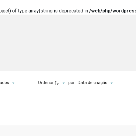
ject) of type array|string is deprecated in
/web/php/wordpress
o
Ordenar
por
ados
Data de criação