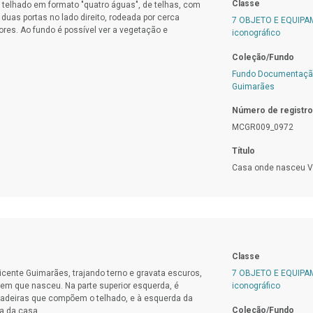
Classe
elhado em formato "quatro águas", de telhas, com
duas portas no lado direito, rodeada por cerca
7 OBJETO E EQUIP
ores. Ao fundo é possível ver a vegetação e
iconográfico
Coleção/Fundo
Fundo Documentação
Guimarães
Número de registro
MCGR009_0972
Título
Casa onde nasceu V
Classe
icente Guimarães, trajando terno e gravata escuros,
7 OBJETO E EQUIP
 em que nasceu. Na parte superior esquerda, é
iconográfico
 madeiras que compõem o telhado, e à esquerda da
Coleção/Fundo
ta da casa.