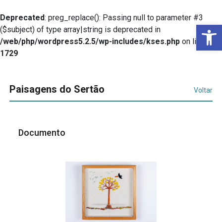
Deprecated
: preg_replace(): Passing null to parameter #3
Ba
($subject) of type array|string is deprecated in
/web/php/wordpress5.2.5/wp-includes/kses.php
on line
1729
Paisagens do Sertão
Voltar
Documento