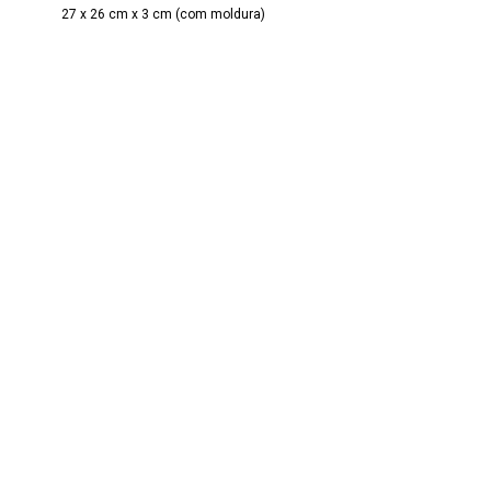
27 x 26 cm x 3 cm (com moldura)
Estado de conservação
Bom
Coleção/Fundo
Fundo Objetos
>
Coleção Grupo Estrelas do Sertão
>
Seção
Diversos
Classe
6 OBJETOS DE ATIVIDADES ARTÍSTICAS
>
6.7 Objetos
Associados às Artes Plásticas
>
6.7.3 Obra Têxtil
Denominação
Bordado
Autor/Fabricante
Grupo Estrelas do Sertão da Associação dos Amigos do
Museu Casa Guimarães Rosa