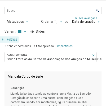
Lista de itens
Controle de ordenação e visualização
Busca avançada
Ordenar
por
Metadados
Data de criação
Ver em:
Slides
Filtros
3
itens encontrados
1
filtro aplicado
Limpar filtros
Autor/Fabricante
Grupo Estrelas do Sertão da Associação dos Amigos do Museu Casa
Resultados da lista de itens
Mandala Corpo de Baile
Descrição
Mandada bordada tendo ao centro a igreja Matriz do Sagrado
Coração de onde parte uma espiral com imagens que a
contornam, sendo: boi, montanhas, figura humana, mulher