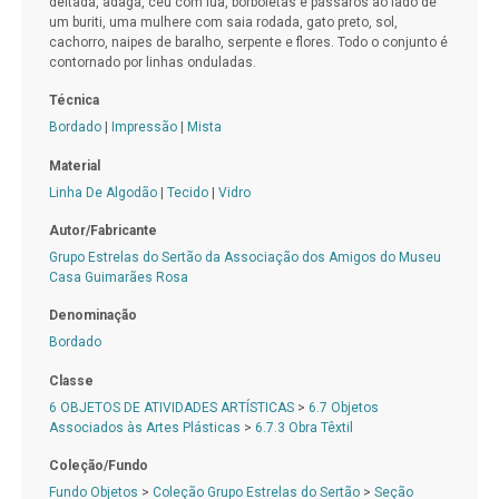
deitada, adaga, céu com lua, borboletas e pássaros ao lado de
um buriti, uma mulhere com saia rodada, gato preto, sol,
cachorro, naipes de baralho, serpente e flores. Todo o conjunto é
contornado por linhas onduladas.
Técnica
Bordado
|
Impressão
|
Mista
Material
Linha De Algodão
|
Tecido
|
Vidro
Autor/Fabricante
Grupo Estrelas do Sertão da Associação dos Amigos do Museu
Casa Guimarães Rosa
Denominação
Bordado
Classe
6 OBJETOS DE ATIVIDADES ARTÍSTICAS
>
6.7 Objetos
Associados às Artes Plásticas
>
6.7.3 Obra Têxtil
Coleção/Fundo
Fundo Objetos
>
Coleção Grupo Estrelas do Sertão
>
Seção