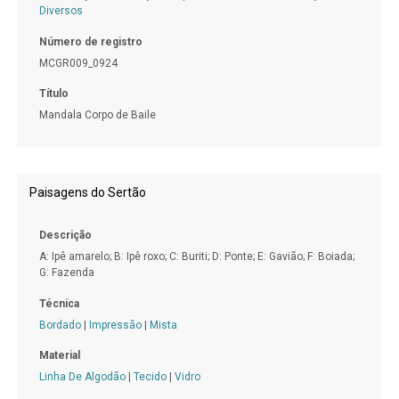
Diversos
Número de registro
MCGR009_0924
Título
Mandala Corpo de Baile
Paisagens do Sertão
Descrição
A: Ipê amarelo; B: Ipê roxo; C: Buriti; D: Ponte; E: Gavião; F: Boiada;
G: Fazenda
Técnica
Bordado
|
Impressão
|
Mista
Material
Linha De Algodão
|
Tecido
|
Vidro