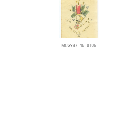
MCG987_46_0106