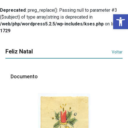
Deprecated
: preg_replace(): Passing null to parameter #3
Ba
($subject) of type array|string is deprecated in
/web/php/wordpress5.2.5/wp-includes/kses.php
on line
1729
Feliz Natal
Voltar
Documento