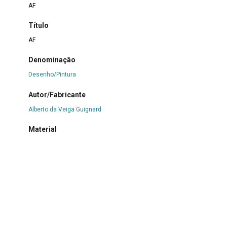
AF
Título
AF
Denominação
Desenho/Pintura
Autor/Fabricante
Alberto da Veiga Guignard
Material
Aquarela
|
Nanquim
|
Papel
Técnica
Desenho
|
Pintura
Coleção/Fundo
Coleção Cartões para Amalita