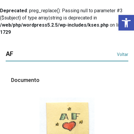
Deprecated
: preg_replace(): Passing null to parameter #3
Ba
($subject) of type array|string is deprecated in
/web/php/wordpress5.2.5/wp-includes/kses.php
on line
1729
AF
Voltar
Documento