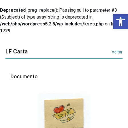
Deprecated
: preg_replace(): Passing null to parameter #3
Ba
($subject) of type array|string is deprecated in
/web/php/wordpress5.2.5/wp-includes/kses.php
on line
1729
LF Carta
Voltar
Documento