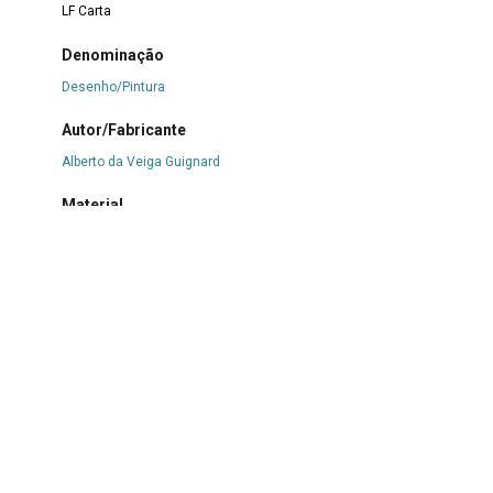
LF Carta
Denominação
Desenho/Pintura
Autor/Fabricante
Alberto da Veiga Guignard
Material
Aquarela
|
Nanquim
|
Papel
Técnica
Desenho
|
Pintura
Coleção/Fundo
Coleção Cartões para Amalita
Data/Data atribuída
Década de 30/ Entre 1932 e 1937