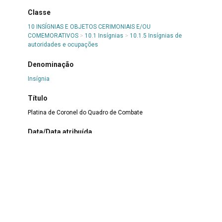
Classe
10 INSÍGNIAS E OBJETOS CERIMONIAIS E/OU
COMEMORATIVOS
>
10.1 Insígnias
>
10.1.5 Insígnias de
autoridades e ocupações
Denominação
Insígnia
Título
Platina de Coronel do Quadro de Combate
Data/Data atribuída
1930-1950
Número de itens ou partes
1 plátina
Material
Industrial
|
Tecido