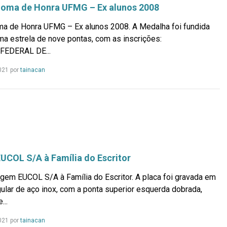
loma de Honra UFMG – Ex alunos 2008
ma de Honra UFMG – Ex alunos 2008. A Medalha foi fundida
a estrela de nove pontas, com as inscrições:
FEDERAL DE...
Leia
021 por
tainacan
mais...
OL S/A à Família do Escritor
em EUCOL S/A à Família do Escritor. A placa foi gravada em
ular de aço inox, com a ponta superior esquerda dobrada,
..
Leia
021 por
tainacan