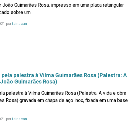
or João Guimarães Rosa, impresso em uma placa retangular
cado sobre um...
Leia
021 por
tainacan
mais...
pela palestra à Vilma Guimarães Rosa (Palestra: A
e João Guimarães Rosa)
la palestra à Vilma Guimarães Rosa (Palestra: A vida e obra
es Rosa) gravada em chapa de aço inox, fixada em uma base
Leia
021 por
tainacan
mais...