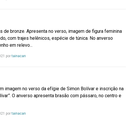
mais...
 de bronze. Apresenta no verso, imagem de figura feminina
do, com trajes helênicos, espécie de túnica. No anverso
nho em relevo...
Leia
021 por
tainacan
mais...
m imagem no verso da efígie de Simon Bolívar e inscrição na
lívar”. O anverso apresenta brasão com pássaro, no centro e
Leia
021 por
tainacan
mais...