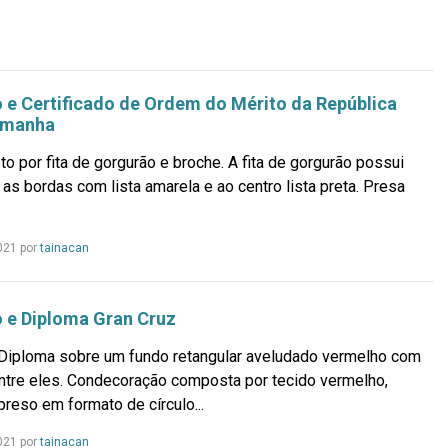
e Certificado de Ordem do Mérito da República
emanha
o por fita de gorgurão e broche. A fita de gorgurão possui
as bordas com lista amarela e ao centro lista preta. Presa
Leia
021 por
tainacan
mais...
 e Diploma Gran Cruz
Diploma sobre um fundo retangular aveludado vermelho com
entre eles. Condecoração composta por tecido vermelho,
reso em formato de círculo...
Leia
021 por
tainacan