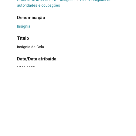
COMEMORATIVOS
>
10.1 Insígnias
>
10.1.5 Insígnias de
autoridades e ocupações
Denominação
Insígnia
Título
Insígnia de Gola
Data/Data atribuída
1940-2000
Número de itens ou partes
1 insígnia
Material
Metal
Técnica
Industrial