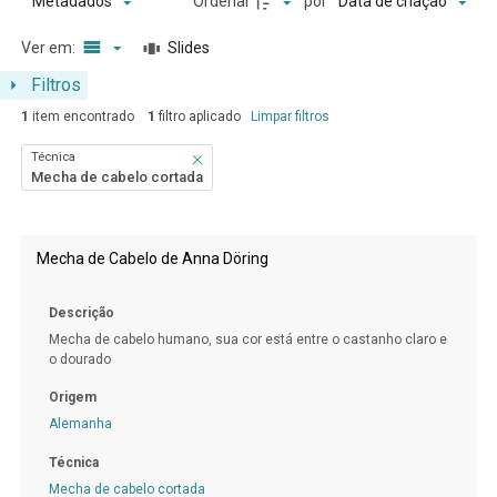
Ordenar
por
Metadados
Data de criação
Ver em:
Slides
Filtros
1
item encontrado
1
filtro aplicado
Limpar filtros
Técnica
Mecha de cabelo cortada
Resultados da lista de itens
Mecha de Cabelo de Anna Döring
Descrição
Mecha de cabelo humano, sua cor está entre o castanho claro e
o dourado
Origem
Alemanha
Técnica
Mecha de cabelo cortada