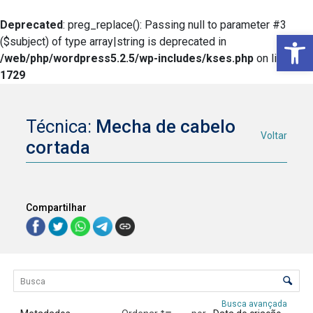
Deprecated
: preg_replace(): Passing null to parameter #3
Ba
($subject) of type array|string is deprecated in
/web/php/wordpress5.2.5/wp-includes/kses.php
on line
1729
Técnica:
Mecha de cabelo
Voltar
cortada
Compartilhar
Lista de itens
Controle de ordenação e visualização
Busca avançada