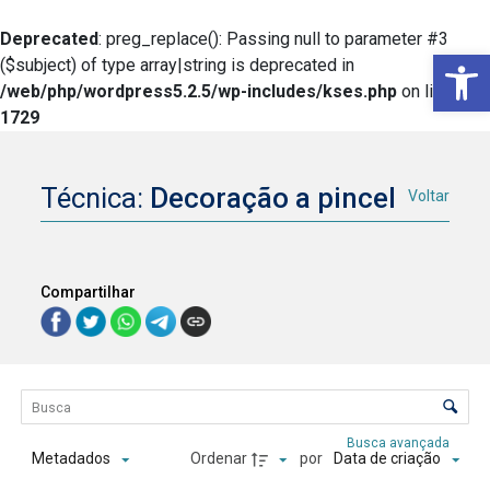
Deprecated
: preg_replace(): Passing null to parameter #3
Ba
($subject) of type array|string is deprecated in
/web/php/wordpress5.2.5/wp-includes/kses.php
on line
1729
Técnica:
Decoração a pincel
Voltar
Compartilhar
Lista de itens
Controle de ordenação e visualização
Busca avançada
Ordenar
por
Metadados
Data de criação