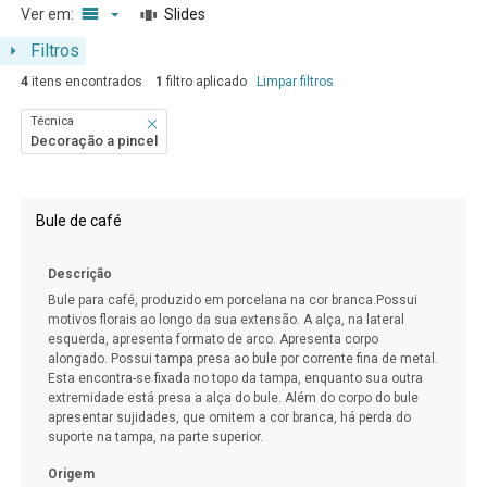
Ver em:
Slides
Filtros
4
itens encontrados
1
filtro aplicado
Limpar filtros
Técnica
Decoração a pincel
Resultados da lista de itens
Bule de café
Descrição
Bule para café, produzido em porcelana na cor branca.Possui
motivos florais ao longo da sua extensão. A alça, na lateral
esquerda, apresenta formato de arco. Apresenta corpo
alongado. Possui tampa presa ao bule por corrente fina de metal.
Esta encontra-se fixada no topo da tampa, enquanto sua outra
extremidade está presa a alça do bule. Além do corpo do bule
apresentar sujidades, que omitem a cor branca, há perda do
suporte na tampa, na parte superior.
Origem