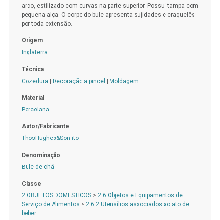
arco, estilizado com curvas na parte superior. Possui tampa com
pequena alça. O corpo do bule apresenta sujidades e craquelês
por toda extensão.
Origem
Inglaterra
Técnica
Cozedura
|
Decoração a pincel
|
Moldagem
Material
Porcelana
Autor/Fabricante
ThosHughes&Son ito
Denominação
Bule de chá
Classe
2 OBJETOS DOMÉSTICOS
>
2.6 Objetos e Equipamentos de
Serviço de Alimentos
>
2.6.2 Utensílios associados ao ato de
beber