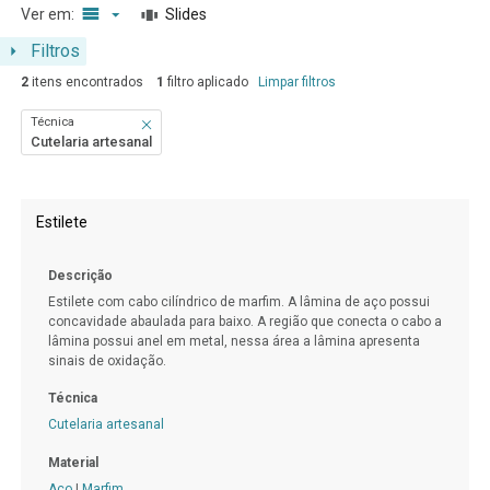
Ver em:
Slides
Filtros
2
itens encontrados
1
filtro aplicado
Limpar filtros
Técnica
Cutelaria artesanal
Resultados da lista de itens
Estilete
Descrição
Estilete com cabo cilíndrico de marfim. A lâmina de aço possui
concavidade abaulada para baixo. A região que conecta o cabo a
lâmina possui anel em metal, nessa área a lâmina apresenta
sinais de oxidação.
Técnica
Cutelaria artesanal
Material
Aço
|
Marfim