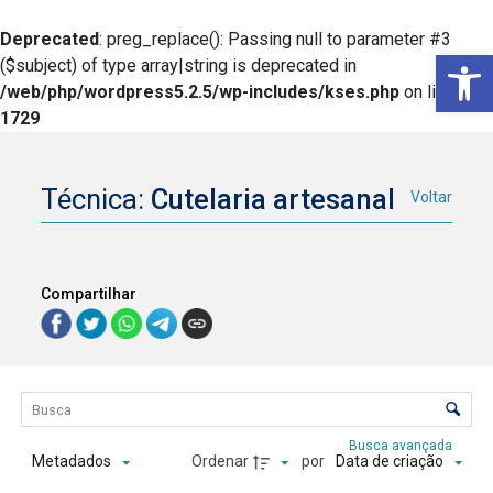
Deprecated
: preg_replace(): Passing null to parameter #3
Ba
($subject) of type array|string is deprecated in
/web/php/wordpress5.2.5/wp-includes/kses.php
on line
1729
Técnica:
Cutelaria artesanal
Voltar
Compartilhar
Lista de itens
Controle de ordenação e visualização
Busca avançada
Ordenar
por
Metadados
Data de criação