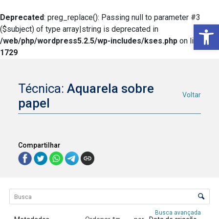
Deprecated
: preg_replace(): Passing null to parameter #3
Ba
($subject) of type array|string is deprecated in
/web/php/wordpress5.2.5/wp-includes/kses.php
on line
1729
Técnica:
Aquarela sobre
Voltar
papel
Compartilhar
Lista de itens
Controle de ordenação e visualização
Busca avançada