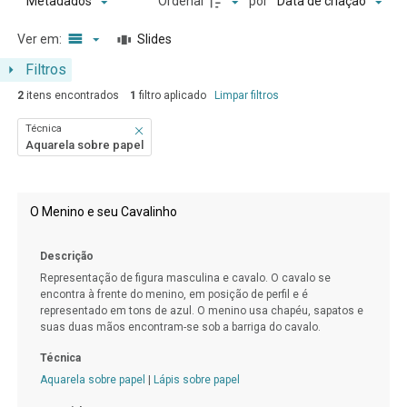
Ordenar
por
Metadados
Data de criação
Ver em:
Slides
Filtros
2
itens encontrados
1
filtro aplicado
Limpar filtros
Técnica
Aquarela sobre papel
Resultados da lista de itens
O Menino e seu Cavalinho
Descrição
Representação de figura masculina e cavalo. O cavalo se
encontra à frente do menino, em posição de perfil e é
representado em tons de azul. O menino usa chapéu, sapatos e
suas duas mãos encontram-se sob a barriga do cavalo.
Técnica
Aquarela sobre papel
|
Lápis sobre papel