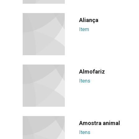
Aliança
Item
Almofariz
Itens
Amostra animal
Itens