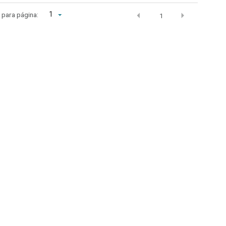
1
r para página:
1