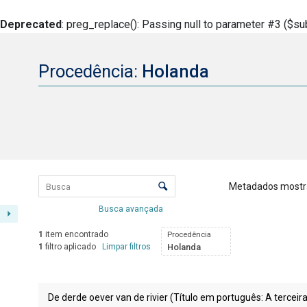
Deprecated
: preg_replace(): Passing null to parameter #3 ($sub
Procedência:
Holanda
Lista de itens
Controle de ordenação e visualizaçã
Metadados mostr
Busca avançada
1
item encontrado
Procedência
1
filtro aplicado
Limpar filtros
Holanda
Resultados da lista de itens
De derde oever van de rivier (Título em português: A tercei