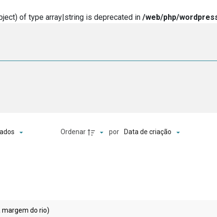
ject) of type array|string is deprecated in
/web/php/wordpress
o
Ordenar
por
ados
Data de criação
ra margem do rio)