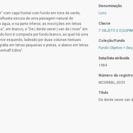
Denominação
ier" com capa frontal com fundo em tons de verde,
Livro
silhueta escura de uma paisagem natural de
Classe
 água, e na parte inferior, as inscrições em letras
", em branco, e "De | derde oever | van de | rivier" em
7 OBJETO E EQUIP
do livro é composta por fundo branco, ao qual há uma
erior esquerdo, ladeado por duas colunas textuais
Coleção/Fundo
afia em letras pequenas e pretas, e abaixo em letras
Fundo Objetos
>
Seçã
enhoff Editie".
Data/Data atribuída
1984
Número de registro
MCGRBBL_0033
Título
De derde oever van d