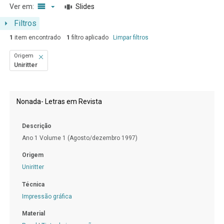
Ver em:
Slides
Filtros
1
item encontrado
1
filtro aplicado
Limpar filtros
Origem
Uniritter
Resultados da lista de itens
Nonada- Letras em Revista
Descrição
Ano 1 Volume 1 (Agosto/dezembro 1997)
Origem
Uniritter
Técnica
Impressão gráfica
Material