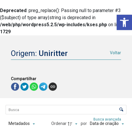
Deprecated
: preg_replace(): Passing null to parameter #3
Ba
($subject) of type array|string is deprecated in
/web/php/wordpress5.2.5/wp-includes/kses.php
on line
1729
Origem:
Uniritter
Voltar
Compartilhar
Lista de itens
Controle de ordenação e visualização
Busca avançada
Ordenar
por
Metadados
Data de criação