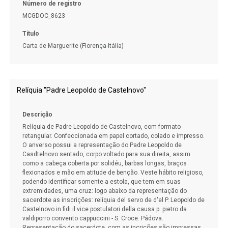
Número de registro
MCGDOC_8623
Título
Carta de Marguerite (Florença-Itália)
Relíquia "Padre Leopoldo de Castelnovo"
Descrição
Relíquia de Padre Leopoldo de Castelnovo, com formato
retangular. Confeccionada em papel cortado, colado e impresso.
O anverso possui a representação do Padre Leopoldo de
Casdtelnovo sentado, corpo voltado para sua direita, assim
como a cabeça coberta por solidéu, barbas longas, braços
flexionados e mão em atitude de benção. Veste hábito religioso,
podendo identificar somente a estola, que tem em suas
extremidades, uma cruz: logo abaixo da representação do
sacerdote as inscrições: relíquia del servo de d'el P. Leopoldo de
Castelnovo in fidi il vice postulatori della causa p. pietro da
valdiporro convento cappuccini - S. Croce. Pádova.
Representação do sacerdote, com as incrições são impressas.