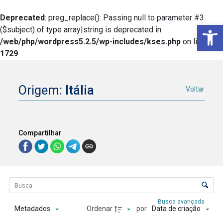
Deprecated
: preg_replace(): Passing null to parameter #3
Ba
($subject) of type array|string is deprecated in
/web/php/wordpress5.2.5/wp-includes/kses.php
on line
1729
Origem:
Itália
Voltar
Compartilhar
Lista de itens
Controle de ordenação e visualização
Busca avançada
Ordenar
por
Metadados
Data de criação