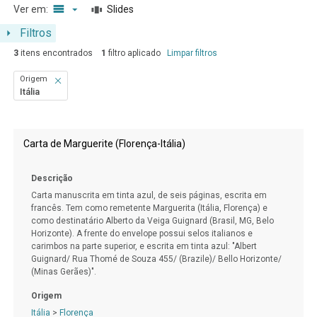
Ver em:
Slides
Filtros
3
itens encontrados
1
filtro aplicado
Limpar filtros
Origem
Itália
Resultados da lista de itens
Carta de Marguerite (Florença-Itália)
Descrição
Carta manuscrita em tinta azul, de seis páginas, escrita em
francês. Tem como remetente Marguerita (Itália, Florença) e
como destinatário Alberto da Veiga Guignard (Brasil, MG, Belo
Horizonte). A frente do envelope possui selos italianos e
carimbos na parte superior, e escrita em tinta azul: "Albert
Guignard/ Rua Thomé de Souza 455/ (Brazile)/ Bello Horizonte/
(Minas Gerães)".
Origem
Itália
>
Florença