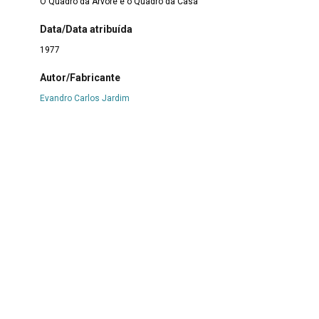
O Quadro da Árvore e o Quadro da Casa
Data/Data atribuída
1977
Autor/Fabricante
Evandro Carlos Jardim
Número de itens ou partes
1
Material
Papel
|
Tinta gráfica
|
Vidro
Técnica
Calcografia
Procedência
Conselho Estadual de Cultura