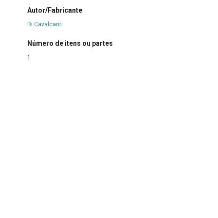
Autor/Fabricante
Di Cavalcanti
Número de itens ou partes
1
Material
Tecido
|
Tinta
Técnica
Óleo sobre tela
Procedência
SERVAS
Forma de aquisição
Doação
Data/Documento de incorporação