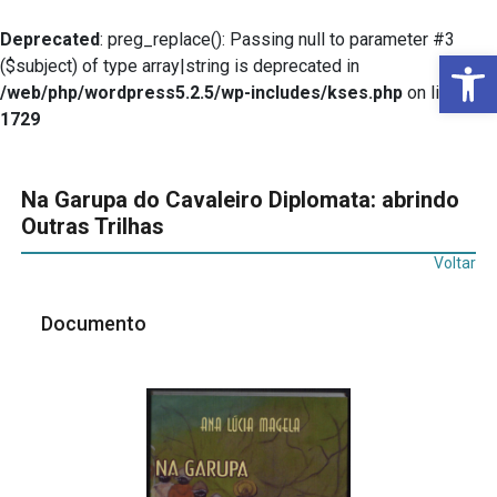
Deprecated
: preg_replace(): Passing null to parameter #3
Ba
($subject) of type array|string is deprecated in
/web/php/wordpress5.2.5/wp-includes/kses.php
on line
1729
Na Garupa do Cavaleiro Diplomata: abrindo
Outras Trilhas
Voltar
Documento