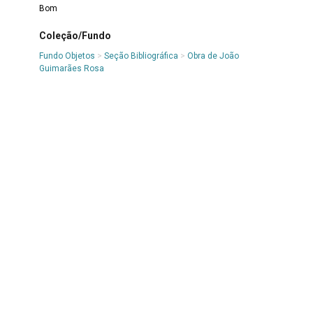
Bom
Coleção/Fundo
Fundo Objetos
>
Seção Bibliográfica
>
Obra de João
Guimarães Rosa
Classe
7 OBJETO E EQUIPAMENTO DE COMUNICAÇÃO
>
7.8
Bibliográfica
>
7.8.1 Publicação
Denominação
Livro
Autor/Fabricante
João Guimarães Rosa
Material
Papel
|
Tinta de impressão
Técnica