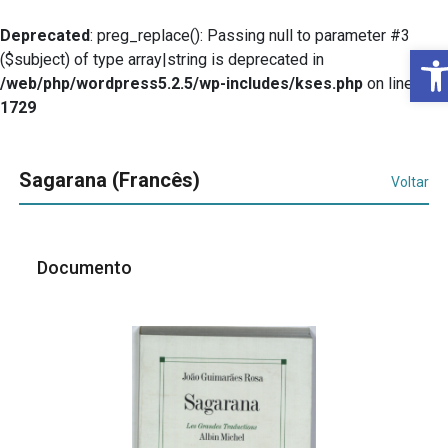
Deprecated
: preg_replace(): Passing null to parameter #3
B
($subject) of type array|string is deprecated in
/web/php/wordpress5.2.5/wp-includes/kses.php
on line
1729
Sagarana (Francês)
Voltar
Documento