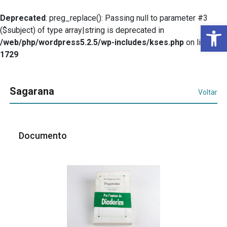
Deprecated
: preg_replace(): Passing null to parameter #3
Ba
($subject) of type array|string is deprecated in
/web/php/wordpress5.2.5/wp-includes/kses.php
on line
1729
Sagarana
Voltar
Documento