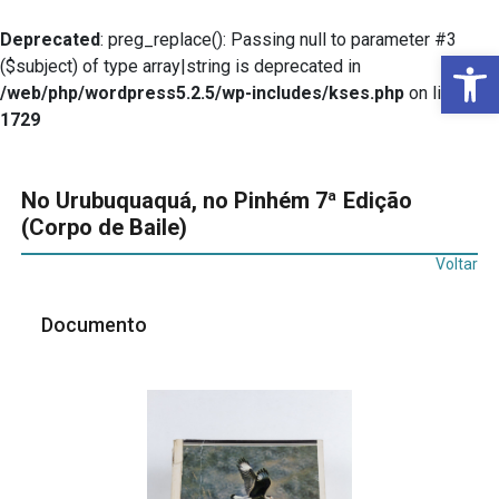
Deprecated
: preg_replace(): Passing null to parameter #3
Ba
($subject) of type array|string is deprecated in
/web/php/wordpress5.2.5/wp-includes/kses.php
on line
1729
No Urubuquaquá, no Pinhém 7ª Edição
(Corpo de Baile)
Voltar
Documento