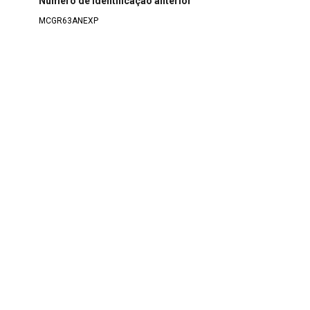
Número de identificação anterior
MCGR63ANEXP
Data/Data atribuída
1984
Dimensão
19,5 x 13,5 x 1,5 cm
Estado de conservação
Bom
Coleção/Fundo
Fundo Objetos
>
Seção Bibliográfica
>
Obra de João
Guimarães Rosa
Classe
7 OBJETO E EQUIPAMENTO DE COMUNICAÇÃO
>
7.8
Bibliográfica
>
7.8.1 Publicação
Denominação