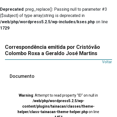
Deprecated
: preg_replace(): Passing null to parameter #3
($subject) of type array|string is deprecated in
/web/php/wordpress5.2.5/wp-includes/kses.php
on line
1729
Correspondência emitida por Cristóvão
Colombo Roxa a Geraldo José Martins
Voltar
Documento
Warning
: Attempt to read property "ID" on null in
/web/php/wordpress5.2.5/wp-
content/plugins/tainacan/classes/theme-
helper/class-tainacan-theme-helper.php
on line