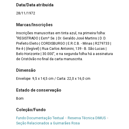
Data/Data atribuída
28/11/1972
Marcas/Inscrições
Inscrições manuscritas em tinta azul, na primeira folha:
"REGISTRADO | Exmº Se. | Dr. Geraldo José Martins | D. D.
Prefeito Eleito | CORDISBURGO | E.R.C.B. - Minas | R279733 |
Re ê | (ilegível) | Rua Carlos Antonini, 139 - B. São Lucas |
Belo Horizonte | 30.000", e na segunda folha há a assinatura
de Cristóvão no final da carta manuscrita.
Dimensão
Envelope: 9,5 x 14,5 cm / Carta: 22,0 x 16,0 cm
Estado de conservação
Bom
Coleção/Fundo
Fundo Documentação Textual
>
Reserva Técnica DIMUS
>
Seção Relacionados a Guimarães Rosa