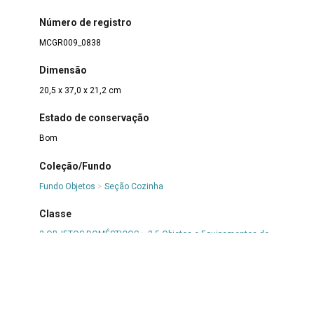
Número de registro
MCGR009_0838
Dimensão
20,5 x 37,0 x 21,2 cm
Estado de conservação
Bom
Coleção/Fundo
Fundo Objetos
>
Seção Cozinha
Classe
2 OBJETOS DOMÉSTICOS
>
2.5 Objetos e Equipamentos de
Preparo de Alimentos
>
2.5.0 Objetos e Equipamentos de
Preparo de Alimentos
Denominação
Panela