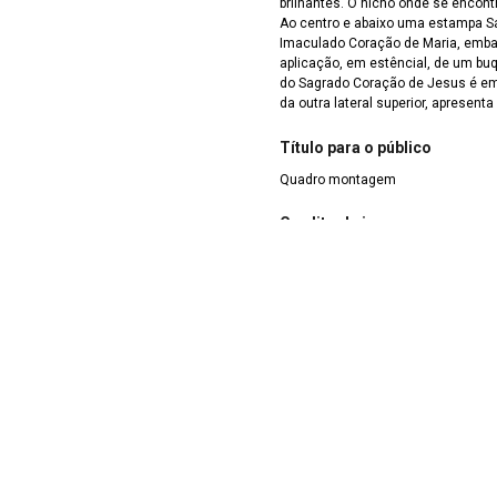
brilhantes. O nicho onde se encont
Ao centro e abaixo uma estampa Santa Ceia. Nas laterais, à esquerda, a estampa do
Imaculado Coração de Maria, embasada pela
aplicação, em estêncial, de um buqu
do Sagrado Coração de Jesus é em
da outra lateral superior, apresen
Título para o público
Quadro montagem
Credito de imagem
tos Associados às Artes Plásticas
Israel Crispim Jr / Acervo DIMUS