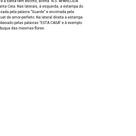
ra a santa tem escrito, acima "N.S. APARECIDA".
 palavra "Guarde" e encimada pela
et de amor-perfeito. Na lateral direita a estampa
basado pelas palavras "ESTA CASA" e à exemplo
ta buque das mesmas flores.