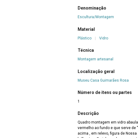
Denominação
Escultura/Montagem
Material
Plástico
|
Vidro
Técnica
Montagem artesanal
Localização geral
Museu Casa Guimarães Rosa
Número de itens ou partes
1
Descrição
Quadro montagem em vidro abaulad
vermelho ao fundo e que serve de 
acima , em relevo, figura de Nossa Senhora de Aparecida contornada por fios