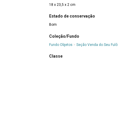
18 x 23,5 x 2 cm
Estado de conservação
Bom
Coleção/Fundo
Fundo Objetos
>
Seção Venda do Seu Fulô
Classe
6 OBJETOS DE ATIVIDADES ARTÍSTICAS
>
6.7 Obje
>
6.7.1 Obra Escultórica