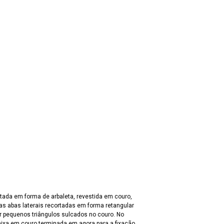
as abas laterais recortadas em forma retangular
r pequenos triângulos sulcados no couro. No
aixa em couro terminada em agora para a fixação