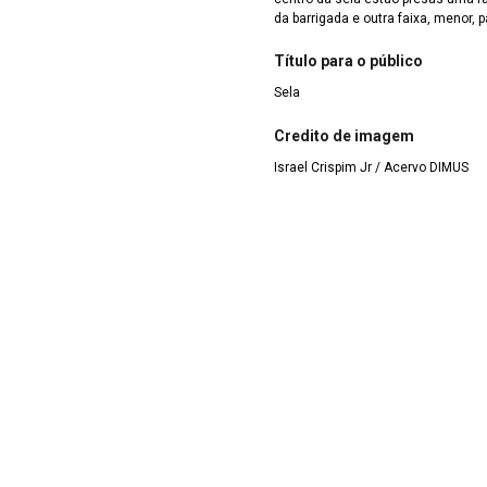
da barrigada e outra faixa, menor, p
Título para o público
Sela
Credito de imagem
Israel Crispim Jr / Acervo DIMUS
estres e Acessórios
>
12.4.1