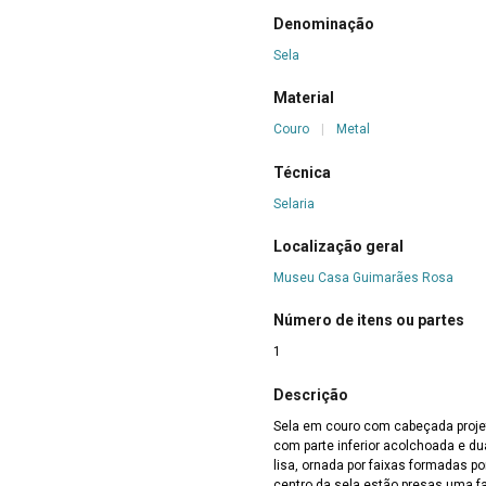
Denominação
Sela
Material
Couro
|
Metal
Técnica
Selaria
Localização geral
Museu Casa Guimarães Rosa
Número de itens ou partes
1
Descrição
Sela em couro com cabeçada projetada em forma de arbaleta, revestida em couro,
com parte inferior acolchoada e du
lisa, ornada por faixas formadas po
centro da sela estão presas uma f