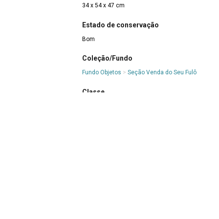
34 x 54 x 47 cm
Estado de conservação
Bom
Coleção/Fundo
Fundo Objetos
>
Seção Venda do Seu Fulô
Classe
12 VEÍCULOS E ACESSÓRIOS
>
12.4 Veículos Terr
Acessórios de veículos terrestres