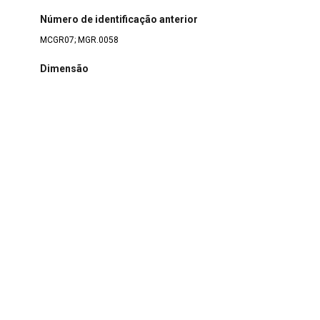
Número de identificação anterior
MCGR07; MGR.0058
Dimensão
Canecas: 6,0 cm (Altura) x 10,0 cm (Largura) x 7,0 cm
(Diâmetro)/ Pires: 0,5 cm (Altura) x 12,0 cm (Diâmetro)
Estado de conservação
Bom
Coleção/Fundo
Fundo Pessoal João Guimarães Rosa
>
Seção Venda do
Seu Fulô
Classe
2 OBJETOS DOMÉSTICOS
>
2.6 Objetos e Equipamentos de
Serviço de Alimentos
>
2.6.2 Utensílios associados ao ato
de beber
Denominação