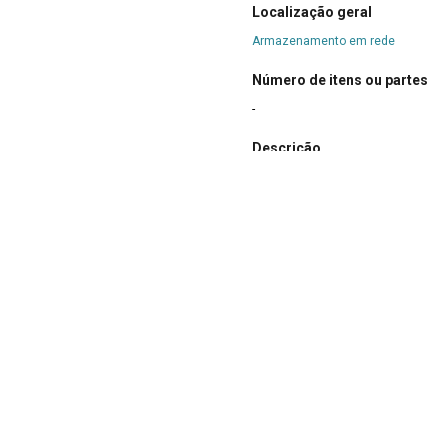
Localização geral
Armazenamento em rede
Número de itens ou partes
-
Descrição
Fotografia de João Guimarães Rosa
primeiro exemplar publicado de Sa
Título para o público
João Guimarães Rosa e João Con
Credito de imagem
Arquivo Público Mineiro / Acervo D
idades Literárias
>
Dossiê