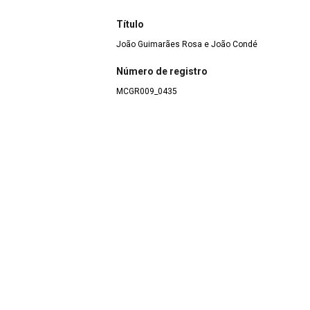
Título
João Guimarães Rosa e João Condé
Número de registro
MCGR009_0435
Data/Data atribuída
Abril de 1946
Dimensão
Arquivo digital
Estado de conservação
Bom
Coleção/Fundo
Fundo Pessoal João Guimarães Rosa
>
Seção Ativ
Sagarana