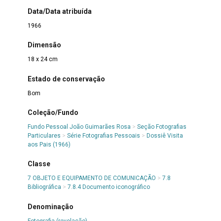
Data/Data atribuída
1966
Dimensão
18 x 24 cm
Estado de conservação
Bom
Coleção/Fundo
Fundo Pessoal João Guimarães Rosa
>
Seção Fotografias
Particulares
>
Série Fotografias Pessoais
>
Dossiê Visita
aos Pais (1966)
Classe
7 OBJETO E EQUIPAMENTO DE COMUNICAÇÃO
>
7.8
Bibliográfica
>
7.8.4 Documento iconográfico
Denominação
Fotografia (revelação)