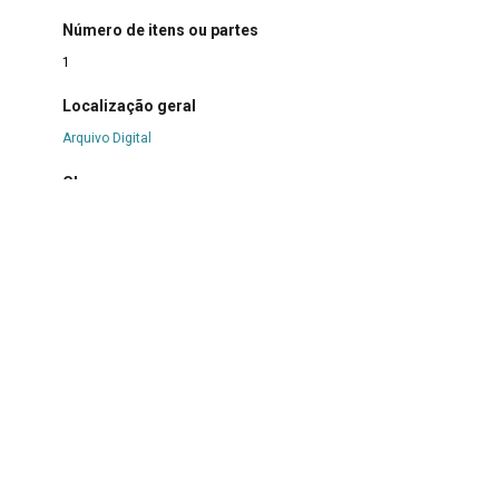
Número de itens ou partes
1
Localização geral
Arquivo Digital
Classe
7 OBJETO E EQUIPAMENTO DE COMUNICAÇÃO
>
7.8
Bibliográfica
>
7.8.4 Documento iconográfico
Estado de conservação
Bom
Continue navegando