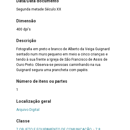
Data/Data documento
Segunda metade Século XX
Dimensão
400 dpi's
Descrição
Fotografia em preto e branco de Alberto da Veiga Guignard
sentado num muro pequeno em meio a cinco crianças e
tendo à sua frente a Igreja de São Francisco de Assis de
Ouro Preto. Observa-se pessoas caminhando na rua.
Guignard segura uma prancheta com papéis.
Número de itens ou partes
1
Localização geral
Arquivo Digital
Classe
7 OBJETO E EQUIPAMENTO DE COMUNICAÇÃO
>
7.8