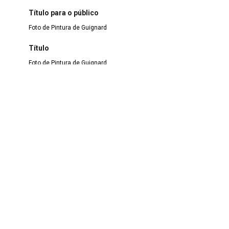
Título para o público
Foto de Pintura de Guignard
Título
Foto de Pintura de Guignard
Denominação
Fotografia
Material
Papel fotográfico
Técnica
Fotografia
Coleção/Fundo
Coleção PUC - RJ
Data/Data atribuída