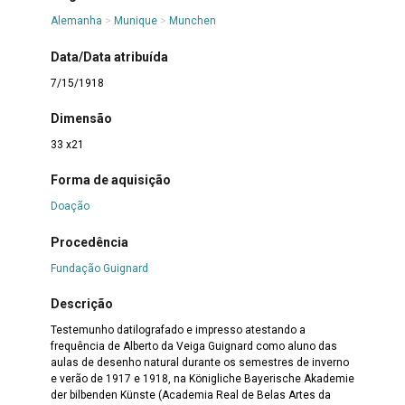
Alemanha
>
Munique
>
Munchen
Data/Data atribuída
7/15/1918
Dimensão
33 x21
Forma de aquisição
Doação
Procedência
Fundação Guignard
Descrição
Testemunho datilografado e impresso atestando a
frequência de Alberto da Veiga Guignard como aluno das
aulas de desenho natural durante os semestres de inverno
e verão de 1917 e 1918, na Königliche Bayerische Akademie
der bilbenden Künste (Academia Real de Belas Artes da