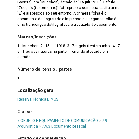
Baviera), em "Munchen", datado de "15 juli 1918". O título
"Zeugnis (testemunho)" foi impresso com letra capitular no
"Z' e arabescos ao seu entorno. A primeira folha é o
documento datilografado e impresso e a segunda folha é
uma transcrição datilografada e traduzida do documento.
Marcas/Inscrições
1 - Munchen. 2 - 15 juli 1918. 3 - Zeugnis (testemunho). 4 - Z.
5 - Três assinaturas na parte inferior do atestado em
alemão.
Número de itens ou partes
1
Localização geral
Reserva Técnica DIMUS
Classe
7 OBJETO E EQUIPAMENTO DE COMUNICAÇÃO
>
7.9
Arquivística
>
7.9.3 Documento pessoal
Estado de conservação