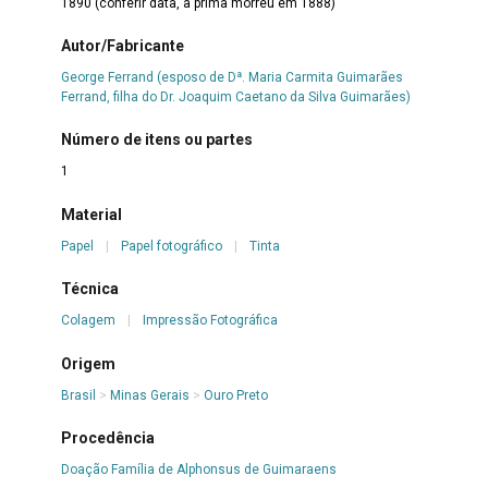
1890 (conferir data, a prima morreu em 1888)
Autor/Fabricante
George Ferrand (esposo de Dª. Maria Carmita Guimarães
Ferrand, filha do Dr. Joaquim Caetano da Silva Guimarães)
Número de itens ou partes
1
Material
Papel
|
Papel fotográfico
|
Tinta
Técnica
Colagem
|
Impressão Fotográfica
Origem
Brasil
>
Minas Gerais
>
Ouro Preto
Procedência
Doação Família de Alphonsus de Guimaraens