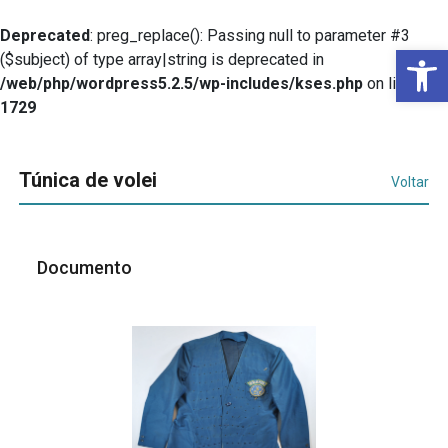
Deprecated
: preg_replace(): Passing null to parameter #3
Ba
($subject) of type array|string is deprecated in
/web/php/wordpress5.2.5/wp-includes/kses.php
on line
1729
Túnica de volei
Voltar
Documento