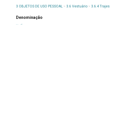
3 OBJETOS DE USO PESSOAL
>
3.6 Vestuário
>
3.6.4 Trajes
Denominação
Uniforme
Título
Túnica de volei
Número de itens ou partes
1 paletó
Material
Tecido
Procedência
Museu da APMMG
Forma de aquisição
Comodato