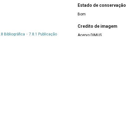
Estado de conservação
Bom
Credito de imagem
.8 Bibliográfica
>
7.8.1 Publicação
Acervo DIMUS
Peça de extintor (fragmento)
Estojo para carregador