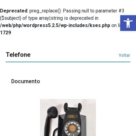
Deprecated
: preg_replace(): Passing null to parameter #3
Ba
($subject) of type array|string is deprecated in
/web/php/wordpress5.2.5/wp-includes/kses.php
on line
1729
Telefone
Voltar
Documento