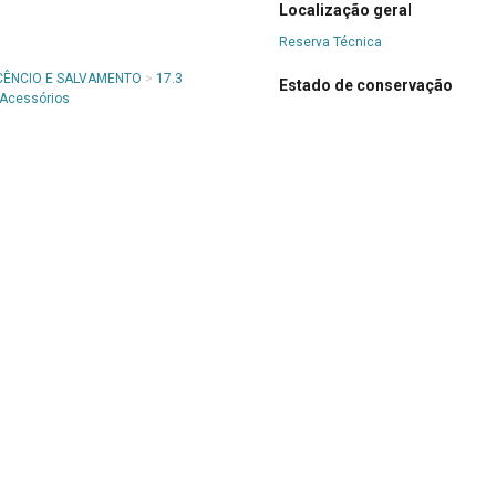
Localização geral
Reserva Técnica
CÊNCIO E SALVAMENTO
>
17.3
Estado de conservação
 Acessórios
Bom
Credito de imagem
Acervo DIMUS