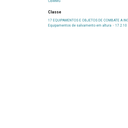
CBMMG
Classe
17 EQUIPAMENTOS E OBJETOS DE COMBATE A IN
Equipamentos de salvamento em altura
>
17.2.10
Denominação
Cabo de retinida
Título
Corda retinida