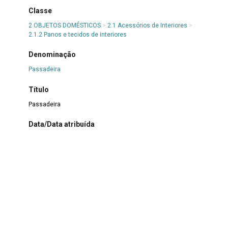
Classe
2 OBJETOS DOMÉSTICOS
>
2.1 Acessórios de Interiores
>
2.1.2 Panos e tecidos de interiores
Denominação
Passadeira
Título
Passadeira
Data/Data atribuída
1930-1960
Número de itens ou partes
1 passadeira
Material
Industrial
|
Tecido