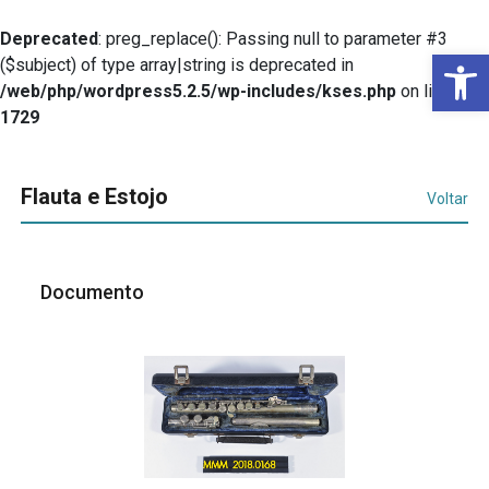
Deprecated
: preg_replace(): Passing null to parameter #3
Ba
($subject) of type array|string is deprecated in
/web/php/wordpress5.2.5/wp-includes/kses.php
on line
1729
Flauta e Estojo
Voltar
Documento