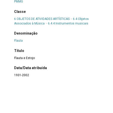
PMMG
Classe
6 OBJETOS DE ATIVIDADES ARTÍSTICAS
>
6.4 Objetos
Associados à Música
>
6.4.4 Instrumentos musicais
Denominação
Flauta
Título
Flauta e Estojo
Data/Data atribuída
1931-2002
Autor/Fabricante
Armstrong
Número de itens ou partes
1 flauta, 1 estojo