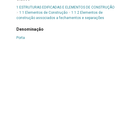
1 ESTRUTURAS EDIFICADAS E ELEMENTOS DE CONSTRUÇÃO
>
1.1 Elementos de Construção
>
1.1.2 Elementos de
construção associados a fechamentos e separações
Denominação
Porta
Título
Porta Corta Fogo
Número de itens ou partes
1 porta
Material
Metal
Técnica
Industrial
Procedência