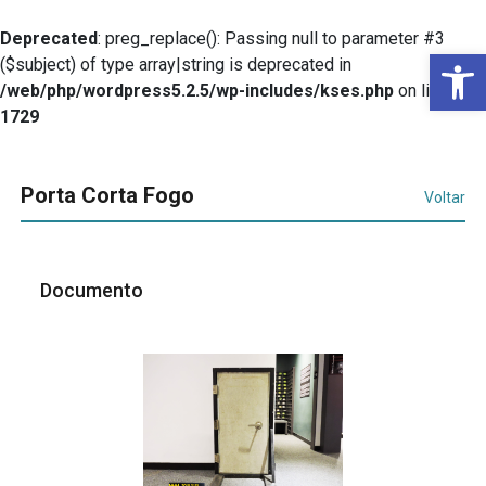
Deprecated
: preg_replace(): Passing null to parameter #3
Ba
($subject) of type array|string is deprecated in
/web/php/wordpress5.2.5/wp-includes/kses.php
on line
1729
Porta Corta Fogo
Voltar
Documento