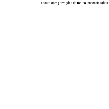
escura com gravações da marca, especificações e 
Título para o público
Extintor de Incêndio, Fonseca Almeida & Cia Ltda,
Data/Documento de incorporação
Século XX
Número de itens ou partes
1
Localização geral
Exposição MCR
Procedência
Banco de Crédito Real de Minas Gerais