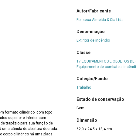
Autor/Fabricante
Fonseca Almeida & Cia Ltda
Denominação
Extintor de incêndio
Classe
17 EQUIPAMENTOS E OBJETOS DE
Equipamento de combate a incênd
Coleção/Fundo
Trabalho
Estado de conservação
Bom
em formato cilíndrico, com topo
dos superior e inferior com
Dimensão
de trapézio para sua função de
 há uma cânula de abertura dourada.
62,0 x 24,5 x 18,4 cm
do corpo cilíndrico há uma placa