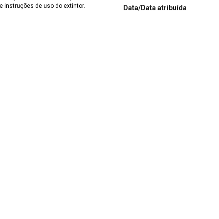
instruções de uso do extintor.
Data/Data atribuída
Século XX
 Século XX
Número de identificação ante
MCR 02.300
Número de registro
MCR002_0300
Título
Extintor de Incêndio
Credito de imagem
Israel Crispim Jr / Acervo DIMUS