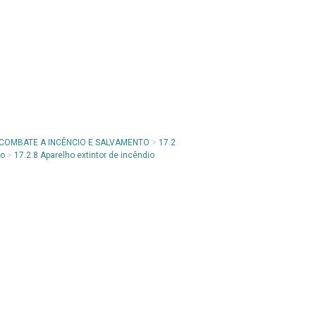
 COMBATE A INCÊNCIO E SALVAMENTO
>
17.2
io
>
17.2.8 Aparelho extintor de incêndio