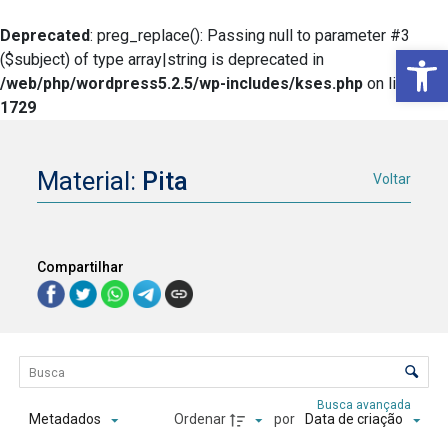
Deprecated
: preg_replace(): Passing null to parameter #3
Ba
($subject) of type array|string is deprecated in
/web/php/wordpress5.2.5/wp-includes/kses.php
on line
1729
Material:
Pita
Voltar
Compartilhar
Lista de itens
Controle de ordenação e visualização
Busca avançada
Ordenar
por
Metadados
Data de criação