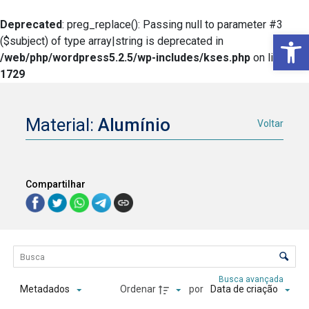
Deprecated
: preg_replace(): Passing null to parameter #3
Ba
($subject) of type array|string is deprecated in
/web/php/wordpress5.2.5/wp-includes/kses.php
on line
1729
Material:
Alumínio
Voltar
Compartilhar
Lista de itens
Controle de ordenação e visualização
Busca avançada
Ordenar
por
Metadados
Data de criação