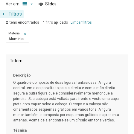
Ver em:
Slides
Filtros
2
itens encontrados
1
filtro aplicado
Limpar filtros
Material
Alumínio
Resultados da lista de itens
Totem
Descrição
O quadro é composto de duas figuras fantasiosas. A figura
central tem o corpo voltado para a direita e com a mão direita
segura a outra figura que é consideravelmente menor que a
primeira. Sua cabeça está voltada para frente e veste uma capa
preta com capuz sobre a cabeça. O corpo e a cabeça são
ornamentados esquemas gráficos em vários tons. A figura
menor também e composta por esquemas gráficos e apresenta
antenas. Acima dela encontra-se um círculo em tons verdes.
Técnica