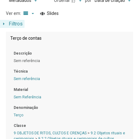
Ordenar
por
Metadados
Data de criação
Ver em:
Slides
Filtros
Resultados da lista de itens
Terço de contas
Descrição
Sem referência
Técnica
Sem referência
Material
Sem Referência
Denominação
Terço
Classe
9 OBJETOS DE RITOS, CULTOS E CRENÇAS
>
9.2 Objetos rituais e
cerimoniais
>
9.2.2 Objetos rituais e cerimoniais de cultos