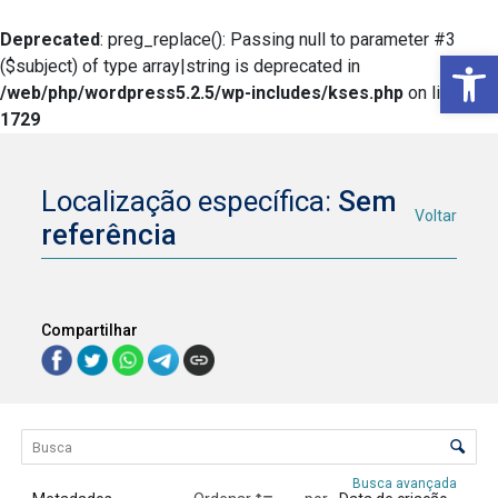
Deprecated
: preg_replace(): Passing null to parameter #3
Ba
($subject) of type array|string is deprecated in
/web/php/wordpress5.2.5/wp-includes/kses.php
on line
1729
Localização específica:
Sem
Voltar
referência
Compartilhar
Lista de itens
Controle de ordenação e visualização
Busca avançada