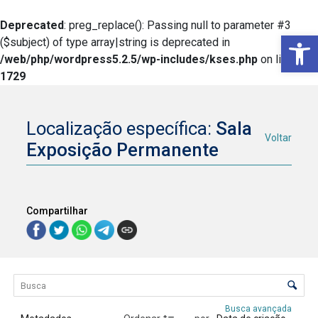
Deprecated
: preg_replace(): Passing null to parameter #3
Ba
($subject) of type array|string is deprecated in
/web/php/wordpress5.2.5/wp-includes/kses.php
on line
1729
Localização específica:
Sala
Voltar
Exposição Permanente
Compartilhar
Lista de itens
Controle de ordenação e visualização
Busca avançada