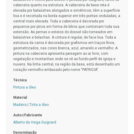
cabeceira quanto na estrutura. A cabeceira de base reta é
elevada por balaústres alongados e simétricos, têm a superfície
lisa e é recortada na borda superior em três pontas onduladas, a
central mais elevada. Toda a cabeceira é decorada por
pequenos por pinos em forma de bilros que contornam toda sua
extensão. As pernas e esteios do dossel são torneados em
balaústres e bolachas. A cintura é regular, de face lisa. Toda a
estrutura da cama é decorada por grafismos em traços finos,
geometrizados, nas cores branca, azul, amarelo e vermelho. A
pintura na cabeceira apresenta paisagem ao ar livre, com
vegetação e montanhas onde se vê ao fundo perfil de igreja e
nuvens. Na linha central, na região da base, está desenhado um
coração vermelho embasado pelo nome "PATRICIA".
Técnica
Pintura a óleo
Material
Madeira
|
Tinta a óleo
Autor/Fabricante
Alberto da Veiga Guignard
Denominação