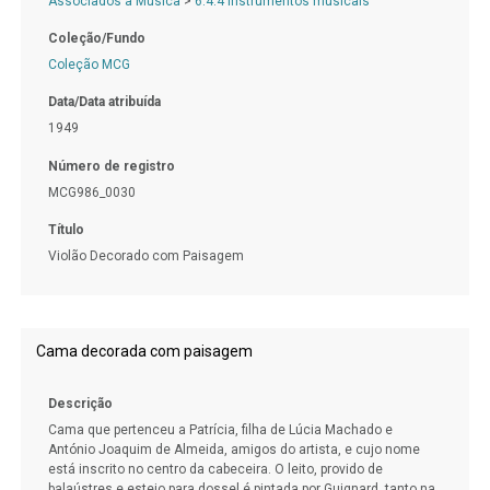
Associados à Música
>
6.4.4 Instrumentos musicais
Coleção/Fundo
Coleção MCG
Data/Data atribuída
1949
Número de registro
MCG986_0030
Título
Violão Decorado com Paisagem
Cama decorada com paisagem
Descrição
Cama que pertenceu a Patrícia, filha de Lúcia Machado e
António Joaquim de Almeida, amigos do artista, e cujo nome
está inscrito no centro da cabeceira. O leito, provido de
balaústres e esteio para dossel é pintada por Guignard, tanto na