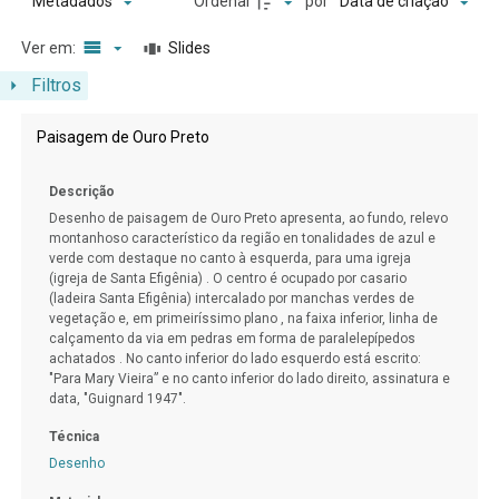
Ordenar
por
Metadados
Data de criação
Ver em:
Slides
Filtros
Resultados da lista de itens
Paisagem de Ouro Preto
Descrição
Desenho de paisagem de Ouro Preto apresenta, ao fundo, relevo
montanhoso característico da região en tonalidades de azul e
verde com destaque no canto à esquerda, para uma igreja
(igreja de Santa Efigênia) . O centro é ocupado por casario
(ladeira Santa Efigênia) intercalado por manchas verdes de
vegetação e, em primeiríssimo plano , na faixa inferior, linha de
calçamento da via em pedras em forma de paralelepípedos
achatados . No canto inferior do lado esquerdo está escrito:
"Para Mary Vieira” e no canto inferior do lado direito, assinatura e
data, "Guignard 1947".
Técnica
Desenho