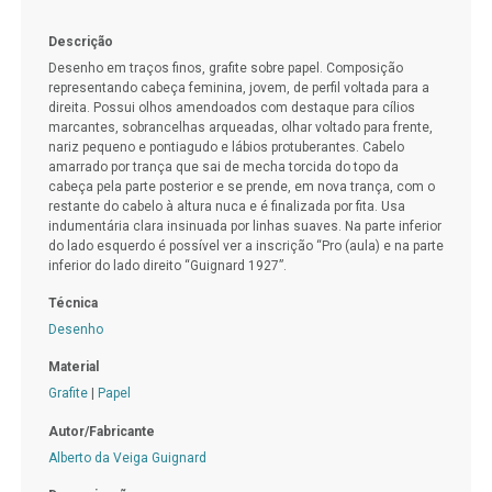
Descrição
Desenho em traços finos, grafite sobre papel. Composição
representando cabeça feminina, jovem, de perfil voltada para a
direita. Possui olhos amendoados com destaque para cílios
marcantes, sobrancelhas arqueadas, olhar voltado para frente,
nariz pequeno e pontiagudo e lábios protuberantes. Cabelo
amarrado por trança que sai de mecha torcida do topo da
cabeça pela parte posterior e se prende, em nova trança, com o
restante do cabelo à altura nuca e é finalizada por fita. Usa
indumentária clara insinuada por linhas suaves. Na parte inferior
do lado esquerdo é possível ver a inscrição “Pro (aula) e na parte
inferior do lado direito “Guignard 1927”.
Técnica
Desenho
Material
Grafite
|
Papel
Autor/Fabricante
Alberto da Veiga Guignard