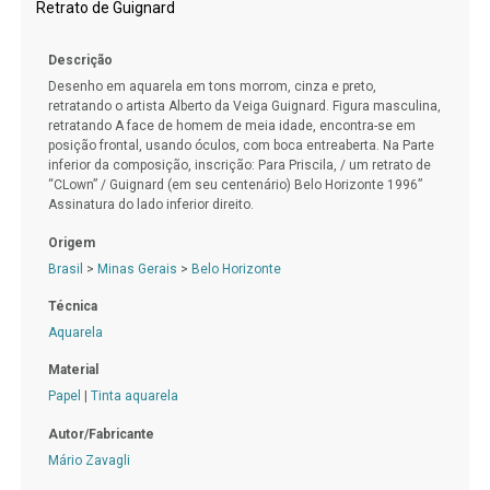
Retrato de Guignard
Descrição
Desenho em aquarela em tons morrom, cinza e preto,
retratando o artista Alberto da Veiga Guignard. Figura masculina,
retratando A face de homem de meia idade, encontra-se em
posição frontal, usando óculos, com boca entreaberta. Na Parte
inferior da composição, inscrição: Para Priscila, / um retrato de
“CLown” / Guignard (em seu centenário) Belo Horizonte 1996”
Assinatura do lado inferior direito.
Origem
Brasil
>
Minas Gerais
>
Belo Horizonte
Técnica
Aquarela
Material
Papel
|
Tinta aquarela
Autor/Fabricante
Mário Zavagli