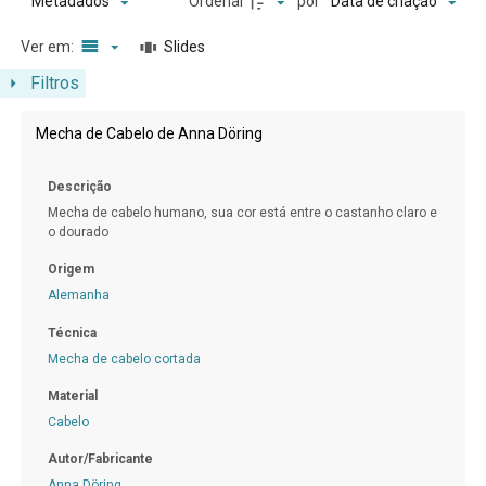
Ordenar
por
Metadados
Data de criação
Ver em:
Slides
Filtros
Resultados da lista de itens
Mecha de Cabelo de Anna Döring
Descrição
Mecha de cabelo humano, sua cor está entre o castanho claro e
o dourado
Origem
Alemanha
Técnica
Mecha de cabelo cortada
Material
Cabelo
Autor/Fabricante
Anna Döring