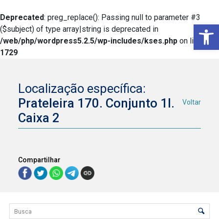
Deprecated
: preg_replace(): Passing null to parameter #3
Ba
($subject) of type array|string is deprecated in
/web/php/wordpress5.2.5/wp-includes/kses.php
on line
1729
Localização específica:
Prateleira 170. Conjunto 1I.
Voltar
Caixa 2
Compartilhar
Lista de itens
Controle de ordenação e visualização