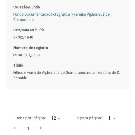
Coleção/Fundo
Fundo Documentação Fotográfica
>
Família Alphonsus de
Guimaraens
Data/Data atribuída
17/02/1940
Número de registro
MCAG010_0609
Título
Filhos e viúva de Alphonsus de Guimaraens no aniversário de D.
Zenaide
Itens por Página:
Ir para página:
1
1