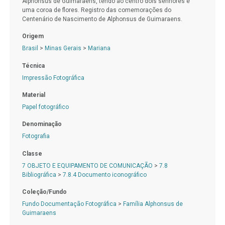
Alphonsus de Guimaraens, tendo ao centro dois senhores e
uma coroa de flores. Registro das comemorações do
Centenário de Nascimento de Alphonsus de Guimaraens.
Origem
Brasil
>
Minas Gerais
>
Mariana
Técnica
Impressão Fotográfica
Material
Papel fotográfico
Denominação
Fotografia
Classe
7 OBJETO E EQUIPAMENTO DE COMUNICAÇÃO
>
7.8
Bibliográfica
>
7.8.4 Documento iconográfico
Coleção/Fundo
Fundo Documentação Fotográfica
>
Família Alphonsus de
Guimaraens