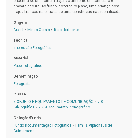
encontra-se um homem trajando um terno em tom claro e
gravata escura. Ao fundo, no terceiro plano, uma criança com
trajes brancos na entrada de uma construção não identificada.
Origem
Brasil
>
Minas Gerais
>
Belo Horizonte
Técnica
Impressão Fotográfica
Material
Papel fotográfico
Denominação
Fotografia
Classe
7 OBJETO E EQUIPAMENTO DE COMUNICAÇÃO
>
7.8
Bibliográfica
>
7.8.4 Documento iconográfico
Coleção/Fundo
Fundo Documentação Fotográfica
>
Família Alphonsus de
Guimaraens