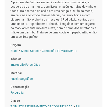
Alphonsus de Guimaraens está sentado em uma cadeira, à
esquerda de uma mesa, com livros, chapéu, garrafas de vinho e
taças. Traja terno e se apóia em uma bengala. Atrás da mesa,
em pé, vê-se o Coronel Soares Maciel, de terno, boina e com
cigarro na mão. À direita da mesa está Pedro Luiz, sentado em
uma cadeira, trajando terno, chapéu, bengala e com um cigarro
na mão. Apresenta moldura cinza, com o nome dos retratados à
mão e um carimbo. Trata-se de uma cópia em papel-cartão e não
em papel fotográfico.
Origem
Brasil
>
Minas Gerais
>
Conceição do Mato Dentro
Técnica
Impressão Fotográfica
Material
Papel fotográfico
Denominação
Fotografia
Classe
7 OBJETO E EQUIPAMENTO DE COMUNICAÇÃO
>
7.8