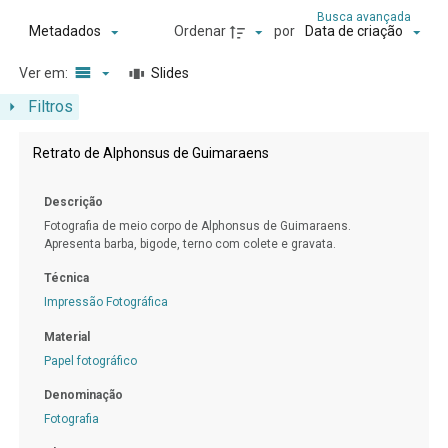
Busca avançada
Ordenar
por
Metadados
Data de criação
Ver em:
Slides
Filtros
Resultados da lista de itens
Retrato de Alphonsus de Guimaraens
Descrição
Fotografia de meio corpo de Alphonsus de Guimaraens.
Apresenta barba, bigode, terno com colete e gravata.
Técnica
Impressão Fotográfica
Material
Papel fotográfico
Denominação
Fotografia